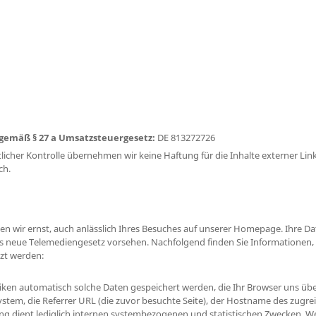
emäß § 27 a Umsatzsteuergesetz:
DE 813272726
tlicher Kontrolle übernehmen wir keine Haftung für die Inhalte externer Link
ch.
n wir ernst, auch anlässlich Ihres Besuches auf unserer Homepage. Ihre Da
as neue Telemediengesetz vorsehen. Nachfolgend finden Sie Informationen
zt werden:
stiken automatisch solche Daten gespeichert werden, die Ihr Browser uns üb
stem, die Referrer URL (die zuvor besuchte Seite), der Hostname des zugrei
rung dient lediglich internen systembezogenen und statistischen Zwecken