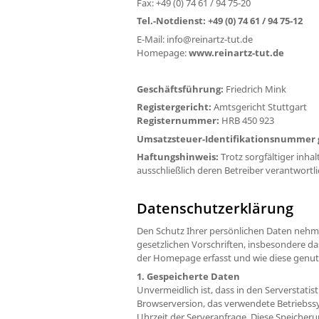
Fax: +49 (0) 74 61 / 94 75-20
Tel.-Notdienst: +49 (0) 74 61 / 94 75-12
E-Mail: info@reinartz-tut.de
Homepage:
www.reinartz-tut.de
Geschäftsführung:
Friedrich Mink
Registergericht:
Amtsgericht Stuttgart
Registernummer:
HRB 450 923
Umsatzsteuer-Identifikationsnummer g
Haftungshinweis:
Trotz sorgfältiger inhal
ausschließlich deren Betreiber verantwortli
Datenschutzerklärung
Den Schutz Ihrer persönlichen Daten nehme
gesetzlichen Vorschriften, insbesondere d
der Homepage erfasst und wie diese genut
1. Gespeicherte Daten
Unvermeidlich ist, dass in den Serverstati
Browserversion, das verwendete Betriebssy
Uhrzeit der Serveranfrage. Diese Speiche