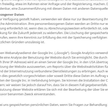
n freiwillig, etwa im Rahmen einer Anfrage und der Registrierung, machen. 
rdenbar, eine Zusammenführung mit diesen Daten mit anderen Datenquel
ezogener Daten
r Verfügung gestellt haben, verwenden wir diese nur zur Beantwortung Ihr
sche Administration. Ihre personenbezogenen Daten werden an Dritte nur w
g erforderlich ist, wenn dies zu Abrechnungszwecken erforderlich ist, oder
Wirkung für die Zukunft jederzeit zu widerrufen. Die Löschung der gespeich
rufen, wenn ihre Kenntnis zur Erfüllung des mit der Speicherung verfolgten 
zlichen Gründen unzulässig ist.
nen Webanalysedienst der Google Inc. („Google“). Google Analytics verwendet
e eine Analyse der Benutzung der Website durch Sie ermöglicht. Die durc
ch Ihrer IP-Adresse) wird an einen Server der Google Inc. in den USA übertr
tzung der Website auszuwerten, um Reports über die Websiteaktivitäten f
d der Internetnutzung verbundene Dienstleistungen zu erbringen. Auch w
n dies gesetzlich vorgeschrieben oder soweit Dritte diese Daten im Auftrag 
ten der Google Inc. in Verbindung bringen. Sie können die Installation der
rn; wir weisen Sie jedoch darauf hin, dass Sie in diesem Fall gegebenenfall
Nutzung dieser Website erklären Sie sich mit der Bearbeitung der über Sie
zuvor benannten Zweck einverstanden.
ei uns gespeicherten persönlichen Daten, wenn Sie Fragen zur Behandlung 